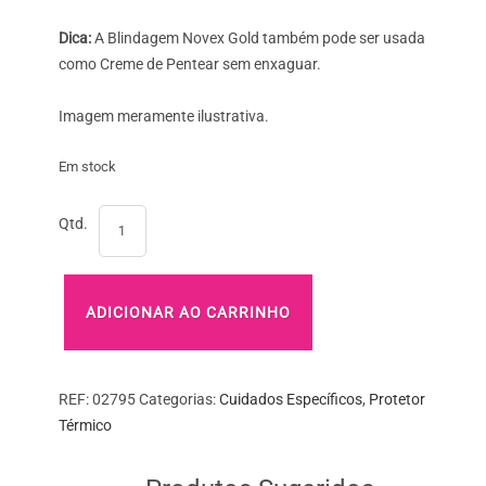
Dica:
A Blindagem Novex Gold também pode ser usada
como Creme de Pentear sem enxaguar.
Imagem meramente ilustrativa.
Em stock
Quantidade
Qtd.
de
Novex
Blindagem
Tratamento
ADICIONAR AO CARRINHO
Selante
400ml
REF:
02795
Categorias:
Cuidados Específicos
,
Protetor
Térmico