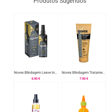
Produtos Sugeridos
Novex Blindagem Leave In Gloss Color 120ml
Novex Blindagem Tratamento Selante 200ml
6.90
€
7.90
€