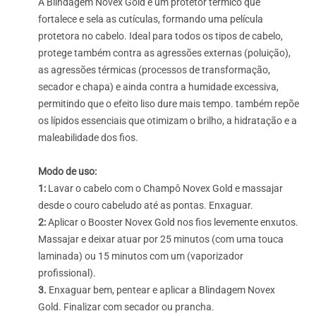
A Blindagem Novex Gold é um protetor térmico que
fortalece e sela as cutículas, formando uma película
protetora no cabelo. Ideal para todos os tipos de cabelo,
protege também contra as agressões externas (poluição),
as agressões térmicas (processos de transformação,
secador e chapa) e ainda contra a humidade excessiva,
permitindo que o efeito liso dure mais tempo. também repõe
os lípidos essenciais que otimizam o brilho, a hidratação e a
maleabilidade dos fios.
Modo de uso:
1:
Lavar o cabelo com o Champô Novex Gold e massajar
desde o couro cabeludo até as pontas. Enxaguar.
2:
Aplicar o Booster Novex Gold nos fios levemente enxutos.
Massajar e deixar atuar por 25 minutos (com uma touca
laminada) ou 15 minutos com um (vaporizador
profissional).
3.
Enxaguar bem, pentear e aplicar a Blindagem Novex
Gold. Finalizar com secador ou prancha.