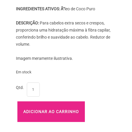
INGREDIENTES ATIVOS: Ã“
leo de Coco Puro
DESCRIÇÃO:
Para cabelos extra secos e crespos,
proporciona uma hidratação máxima à fibra capilar,
conferindo brilho e suavidade ao cabelo. Redutor de
volume.
Imagem meramente ilustrativa.
Em stock
Quantidade
Qtd.
de
Real
Natura
Oleo
ADICIONAR AO CARRINHO
Capilar
Pro-
Hidratacao