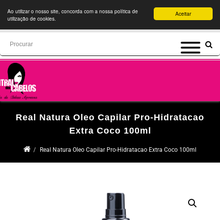
Ao utilizar o nosso site, concorda com a nossa política de
Aceitar
utilização de cookies.
Search
for:
Real Natura Oleo Capilar Pro-Hidratacao
Extra Coco 100ml
Real Natura Oleo Capilar Pro-Hidratacao Extra Coco 100ml