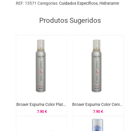
Extra
REF:
13571
Categorias:
Cuidados Específicos
,
Hidratante
Coco
100ml
Produtos Sugeridos
Broaer Espuma Color Plata 200ml
Broaer Espuma Color Ceniza 200ml
7.90
€
7.90
€