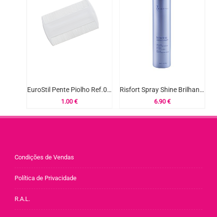
EuroStil Pente Piolho Ref.00443
Risfort Spray Shine Brilhantina 200ml
1.00
€
6.90
€
Condições de Vendas
Política de Privacidade
R.A.L.