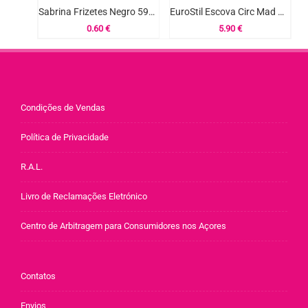
Sabrina Frizetes Negro 59mm 12un Ref.01855/50
EuroStil Escova Circ Mad Pua 23mm Ref.00165
0.60
€
5.90
€
Condições de Vendas
Política de Privacidade
R.A.L.
Livro de Reclamações Eletrónico
Centro de Arbitragem para Consumidores nos Açores
Contatos
Envios