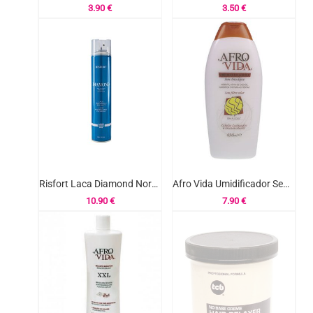
3.90
€
3.50
€
Risfort Laca Diamond Normal 500ml
Afro Vida Umidificador Sem Enxague 430ml
10.90
€
7.90
€