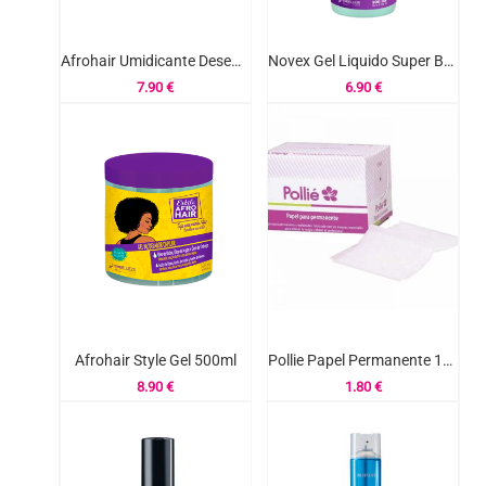
Afrohair Umidicante Desembaracante 250ml
Novex Gel Liquido Super Babosao Aloe Vera 300ml
7.90
€
6.90
€
Afrohair Style Gel 500ml
Pollie Papel Permanente 1000un Ref.00667
8.90
€
1.80
€