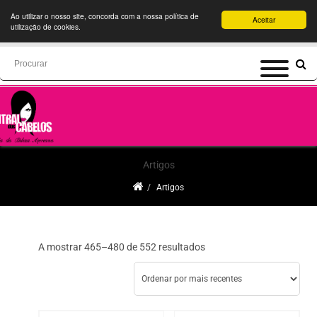
Ao utilizar o nosso site, concorda com a nossa política de
Aceitar
utilização de cookies.
Search
for:
Artigos
Artigos
Ordenado
A mostrar 465–480 de 552 resultados
por
mais
recentes