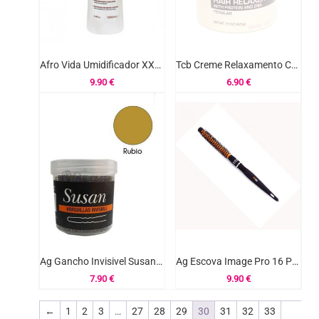
Afro Vida Umidificador XXL Sem Enxague 1000ml
Tcb Creme Relaxamento Capilar Regular 425gr
9.90
€
6.90
€
Ag Gancho Invisivel Susan Rubio 250un Ref.16032
Ag Escova Image Pro 16 Professional Ref.32811
7.90
€
9.90
€
←
1
2
3
…
27
28
29
30
31
32
33