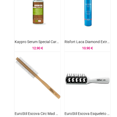
Kaypro Serum Special Care Argan Oil 100ml
Risfort Laca Diamond Extra Forte 500ml
12.90
€
10.90
€
EuroStil Escova Circ Mad Pua 9mm Ref.00505
EuroStil Escova Esqueleto Pequeno Ref.00585