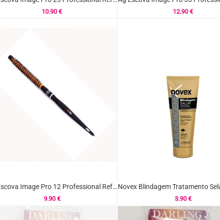
10.90
€
12.90
€
Ag Escova Image Pro 12 Professional Ref.32817
9.90
€
3.90
€