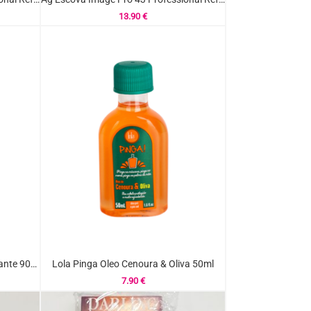
13.90
€
Novex Blindagem Tratamento Selante 90ml
Lola Pinga Oleo Cenoura & Oliva 50ml
7.90
€