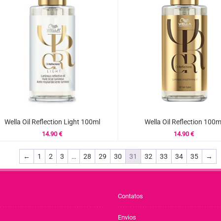
Wella Oil Reflection Light 100ml
Wella Oil Reflection 100m
14.90
€
14.90
€
←
1
2
3
…
28
29
30
31
32
33
34
35
→
Contatos
Envios