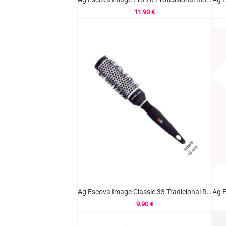
11.90
€
Ag Escova Image Classic 33 Tradicional Ref.32803
9.90
€