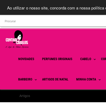
Ao utilizar o nosso site, concorda com a nossa política 
Search
for:
NOVIDADES
PERFUMES ORIGINAIS
CABELO
CO
BARBEIRO
ARTIGOS DE NATAL
MINHA CONTA
Artigos