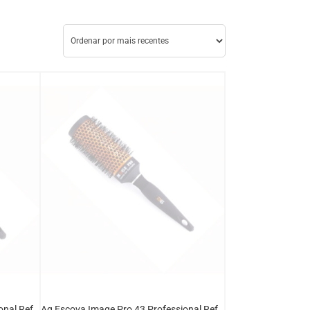
Ag Escova Image Pro 33 Professional Ref.32813
Ag Escova Image Pro 43 Professional Ref.32814