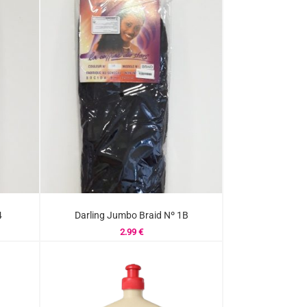
4
Darling Jumbo Braid Nº 1B
2.99
€