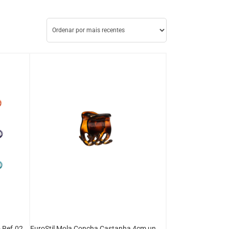
EuroStil Escova Mini Com Espelho Ref.02789
EuroStil Mola Concha Castanha 4cm un Ref.04421