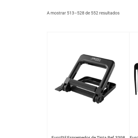
Ordenad
A mostrar 513–528 de 552 resultados
por
mais
recentes
EuroStil Espremedor de Tinta Ref.3398