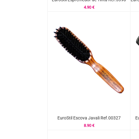
4.90
€
EuroStil Escova Javali Ref.00327
E
8.90
€