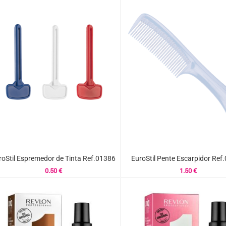
roStil Espremedor de Tinta Ref.01386
EuroStil Pente Escarpidor Ref
0.50
€
1.50
€