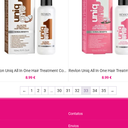
Revlon Uniq All In One Hair Treatment Coco 150ml
8.99
€
8.99
€
←
1
2
3
…
30
31
32
33
34
35
→
Contatos
Envios