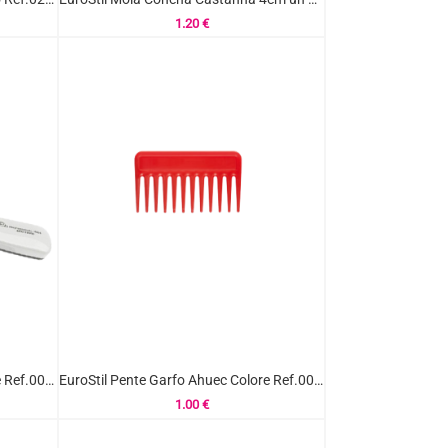
1.20
€
EuroStil Escova Esqueleto Grande Ref.00584
EuroStil Pente Garfo Ahuec Colore Ref.00419
1.00
€