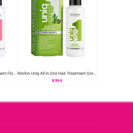
Revlon Uniq All In One Hair Treatment Flor de Loto 150ml
Revlon Uniq All In One Hair Treatment Green Tea 150ml
8.99
€