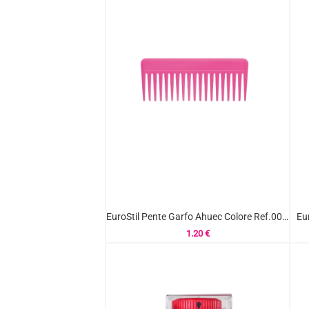
EuroStil Pente Garfo Ahuec Colore Ref.00426
Eu
1.20
€