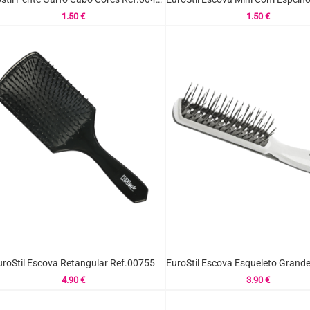
1.50
€
1.50
€
uroStil Escova Retangular Ref.00755
4.90
€
3.90
€