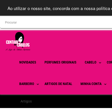
Ao utilizar o nosso site, concorda com a nossa política 
Search
for:
NOVIDADES
PERFUMES ORIGINAIS
CABELO
CO
BARBEIRO
ARTIGOS DE NATAL
MINHA CONTA
Artigos